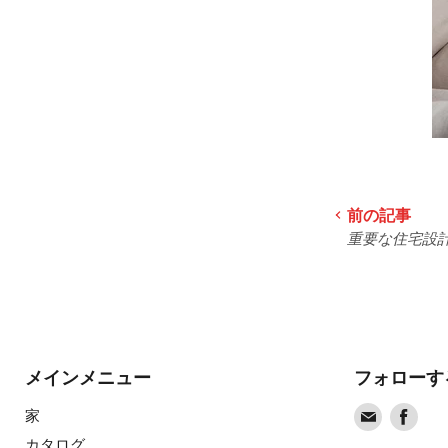
前の記事
重要な住宅設
メインメニュー
フォローす
Find
Find
家
us
us
カタログ