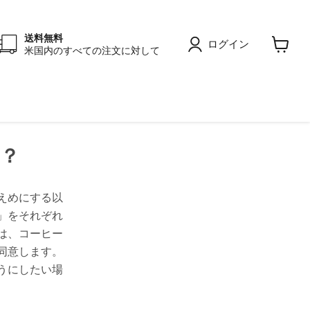
送料無料
ログイン
米国内のすべての注文に対して
カ
ー
ト
を
見
る
？
えめにする以
」をそれぞれ
は、コーヒー
同意します。
うにしたい場