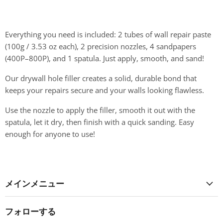
Everything you need is included: 2 tubes of wall repair paste
(100g / 3.53 oz each), 2 precision nozzles, 4 sandpapers
(400P–800P), and 1 spatula. Just apply, smooth, and sand!
Our drywall hole filler creates a solid, durable bond that
keeps your repairs secure and your walls looking flawless.
Use the nozzle to apply the filler, smooth it out with the
spatula, let it dry, then finish with a quick sanding. Easy
enough for anyone to use!
メインメニュー
フォローする