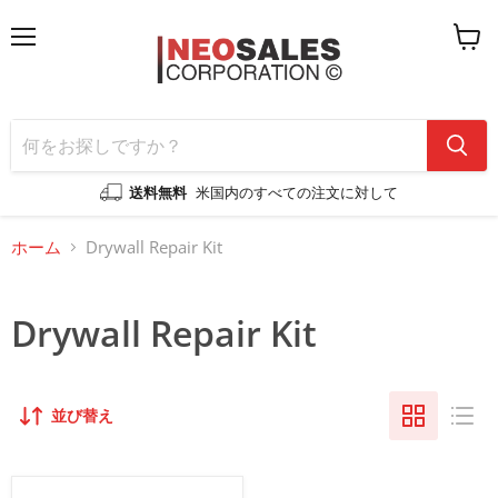
メ
カ
ニ
ー
ュ
ト
ー
を
見
る
送料無料
米国内のすべての注文に対して
ホーム
Drywall Repair Kit
Drywall Repair Kit
並び替え