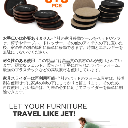
お手伝いは必要ありません
–
当社の家具移動ツールをベッドやソフ
ァ、椅子やテーブル、ドレッサー、その他のアイテムの下に置いた
後、家の中の別の場所に簡単に移動できます。時間とエネルギーを
無駄にしないでください。
耐久性のある使用
– この製品には高品質の素材のみが使用されてい
ます。頑丈なフェルト、柔らかく丁寧に作られたラバーフォーム、
最強のプラスチックなどの高級素材を使用しています。
家具スライダーは再利用可能
–
当社のパッドのフォーム素材は、接着
剤を使用せずに家具の脚の下にしっかりと留まります。そのため、
再度使用したい場合は、将来の必要に応じてスライダーを簡単に削
除できます。