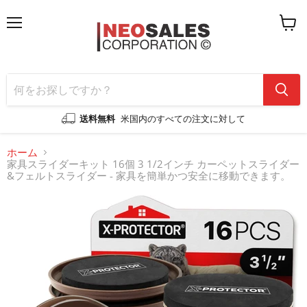
メ
カ
ニ
ー
ュ
ト
ー
を
見
る
送料無料
米国内のすべての注文に対して
ホーム
家具スライダーキット 16個 3 1/2インチ カーペットスライダー
&フェルトスライダー - 家具を簡単かつ安全に移動できます。